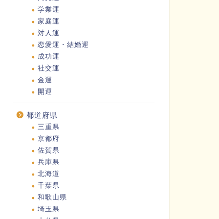
学業運
家庭運
対人運
恋愛運・結婚運
成功運
社交運
金運
開運
都道府県
三重県
京都府
佐賀県
兵庫県
北海道
千葉県
和歌山県
埼玉県