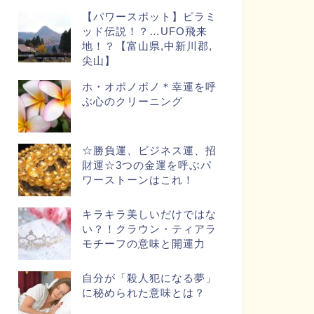
【パワースポット】ピラミ
ッド伝説！？…UFO飛来
地！？【富山県,中新川郡,
尖山】
ホ・オポノポノ＊幸運を呼
ぶ心のクリーニング
☆勝負運、ビジネス運、招
財運☆3つの金運を呼ぶパ
ワーストーンはこれ！
キラキラ美しいだけではな
い？！クラウン・ティアラ
モチーフの意味と開運力
自分が「殺人犯になる夢」
に秘められた意味とは？