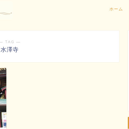
ホーム
― TAG ―
水澤寺