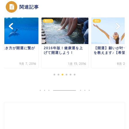
関連記事
運
癒やし
運気
い生き方が開運に繋が
2016年版！健康運を上
【開運】願いが叶う
。
げて開運しよう！
を教えます♪【希望
9月 7, 2016
1月 15, 2016
8月 25, 