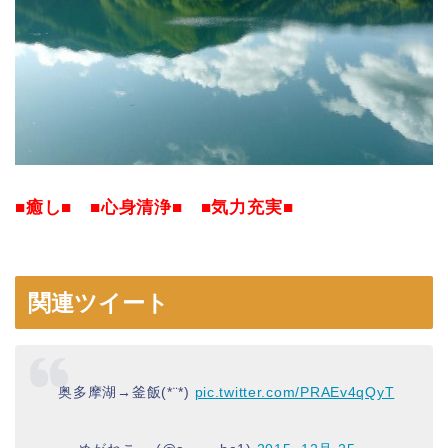
■癒し■ ■心身清浄■ ■気力充実■
関連ツイート
奥多摩湖→釜飯(*¨*)
pic.twitter.com/PRAEv4qQyT