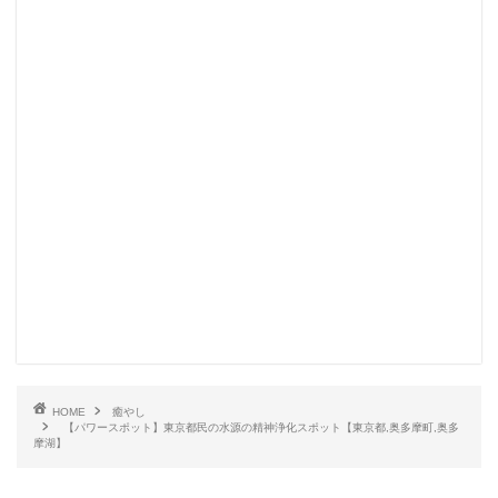
HOME
癒やし
【パワースポット】東京都民の水源の精神浄化スポット【東京都,奥多摩町,奥多
摩湖】