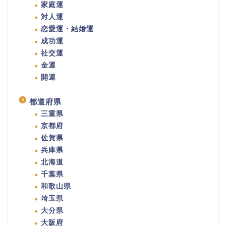
家庭運
対人運
恋愛運・結婚運
成功運
社交運
金運
開運
都道府県
三重県
京都府
佐賀県
兵庫県
北海道
千葉県
和歌山県
埼玉県
大分県
大阪府