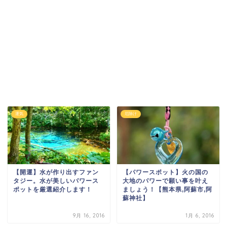
運気
厄除け
【開運】水が作り出すファン
【パワースポット】火の国の
タジー。水が美しいパワース
大地のパワーで願い事を叶え
ポットを厳選紹介します！
ましょう！【熊本県,阿蘇市,阿
蘇神社】
9月 16, 2016
1月 6, 2016