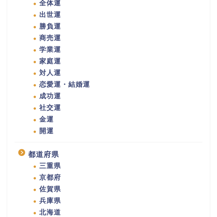
全体運
出世運
勝負運
商売運
学業運
家庭運
対人運
恋愛運・結婚運
成功運
社交運
金運
開運
都道府県
三重県
京都府
佐賀県
兵庫県
北海道