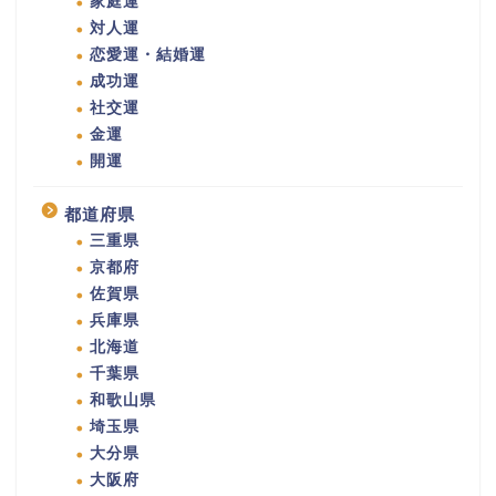
家庭運
対人運
恋愛運・結婚運
成功運
社交運
金運
開運
都道府県
三重県
京都府
佐賀県
兵庫県
北海道
千葉県
和歌山県
埼玉県
大分県
大阪府