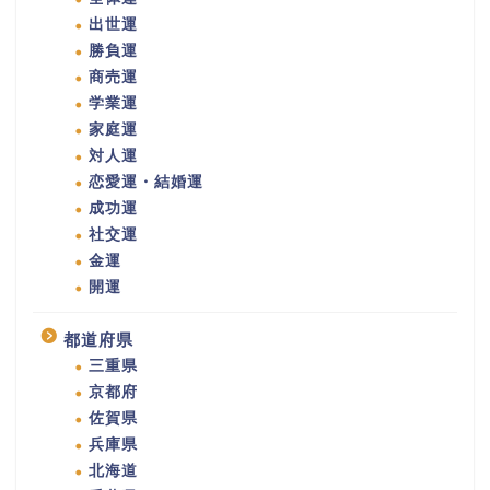
出世運
勝負運
商売運
学業運
家庭運
対人運
恋愛運・結婚運
成功運
社交運
金運
開運
都道府県
三重県
京都府
佐賀県
兵庫県
北海道