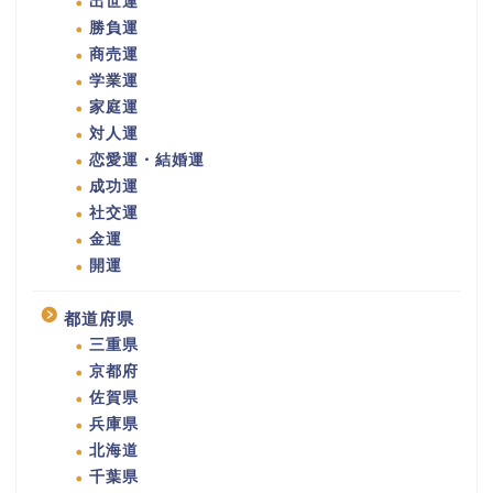
出世運
勝負運
商売運
学業運
家庭運
対人運
恋愛運・結婚運
成功運
社交運
金運
開運
都道府県
三重県
京都府
佐賀県
兵庫県
北海道
千葉県