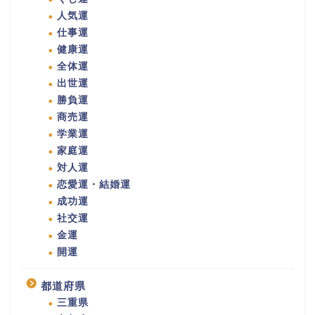
人気運
仕事運
健康運
全体運
出世運
勝負運
商売運
学業運
家庭運
対人運
恋愛運・結婚運
成功運
社交運
金運
開運
都道府県
三重県