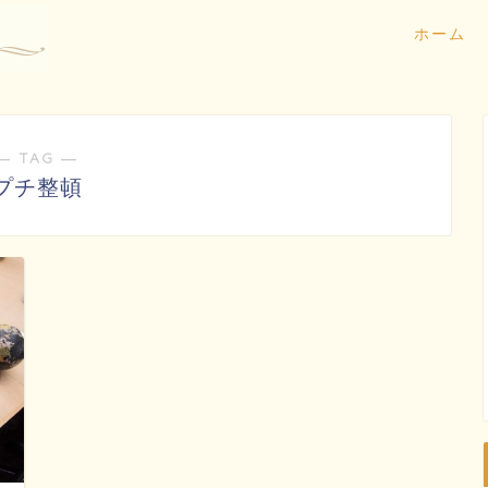
ホーム
― TAG ―
プチ整頓