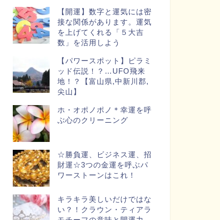
【開運】数字と運気には密
接な関係があります。運気
を上げてくれる「５大吉
数」を活用しよう
【パワースポット】ピラミ
ッド伝説！？…UFO飛来
地！？【富山県,中新川郡,
尖山】
ホ・オポノポノ＊幸運を呼
ぶ心のクリーニング
☆勝負運、ビジネス運、招
財運☆3つの金運を呼ぶパ
ワーストーンはこれ！
キラキラ美しいだけではな
い？！クラウン・ティアラ
モチーフの意味と開運力