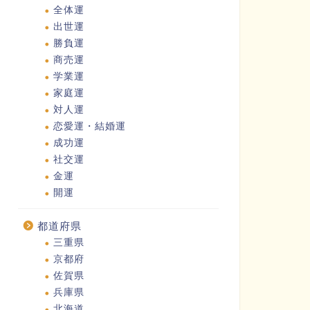
全体運
出世運
勝負運
商売運
学業運
家庭運
対人運
恋愛運・結婚運
成功運
社交運
金運
開運
都道府県
三重県
京都府
佐賀県
兵庫県
北海道