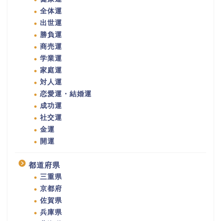
全体運
出世運
勝負運
商売運
学業運
家庭運
対人運
恋愛運・結婚運
成功運
社交運
金運
開運
都道府県
三重県
京都府
佐賀県
兵庫県