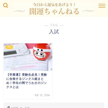
― TAG ―
入試
運気
【学業運】受験生必見！受験
に合格するジンクス総まと
め！学生の間でうわさのジン
クスとは
9月 15, 2016