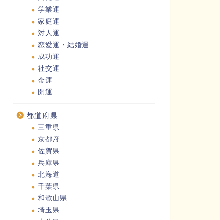
学業運
家庭運
対人運
恋愛運・結婚運
成功運
社交運
金運
開運
都道府県
三重県
京都府
佐賀県
兵庫県
北海道
千葉県
和歌山県
埼玉県