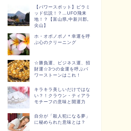
【パワースポット】ピラミ
ッド伝説！？…UFO飛来
地！？【富山県,中新川郡,
尖山】
ホ・オポノポノ＊幸運を呼
ぶ心のクリーニング
☆勝負運、ビジネス運、招
財運☆3つの金運を呼ぶパ
ワーストーンはこれ！
キラキラ美しいだけではな
い？！クラウン・ティアラ
モチーフの意味と開運力
自分が「殺人犯になる夢」
に秘められた意味とは？