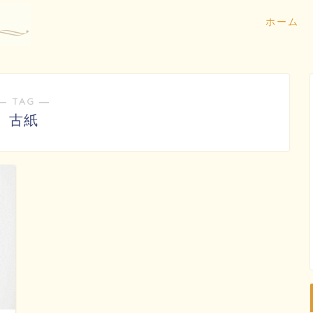
ホーム
― TAG ―
古紙