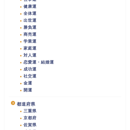
健康運
全体運
出世運
勝負運
商売運
学業運
家庭運
対人運
恋愛運・結婚運
成功運
社交運
金運
開運
都道府県
三重県
京都府
佐賀県