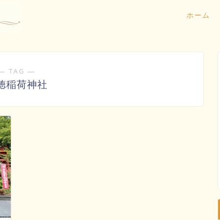
ホーム
― TAG ―
徳稲荷神社