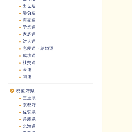
出世運
勝負運
商売運
学業運
家庭運
対人運
恋愛運・結婚運
成功運
社交運
金運
開運
都道府県
三重県
京都府
佐賀県
兵庫県
北海道