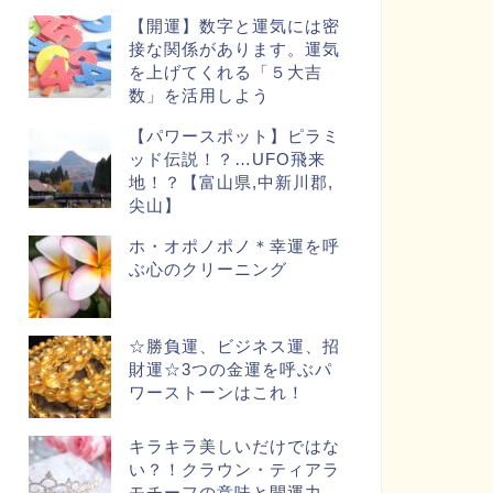
【開運】数字と運気には密
接な関係があります。運気
を上げてくれる「５大吉
数」を活用しよう
【パワースポット】ピラミ
ッド伝説！？…UFO飛来
地！？【富山県,中新川郡,
尖山】
ホ・オポノポノ＊幸運を呼
ぶ心のクリーニング
☆勝負運、ビジネス運、招
財運☆3つの金運を呼ぶパ
ワーストーンはこれ！
キラキラ美しいだけではな
い？！クラウン・ティアラ
モチーフの意味と開運力