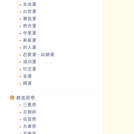
全体運
出世運
勝負運
商売運
学業運
家庭運
対人運
恋愛運・結婚運
成功運
社交運
金運
開運
都道府県
三重県
京都府
佐賀県
兵庫県
北海道