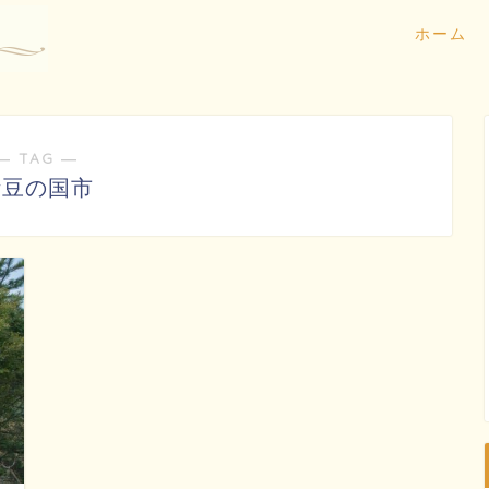
ホーム
― TAG ―
伊豆の国市