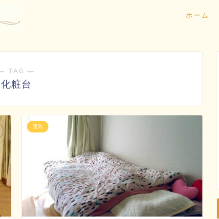
ホーム
― TAG ―
化粧台
運気