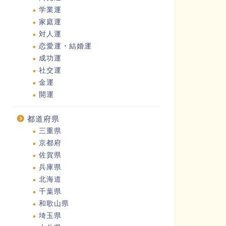
学業運
家庭運
対人運
恋愛運・結婚運
成功運
社交運
金運
開運
都道府県
三重県
京都府
佐賀県
兵庫県
北海道
千葉県
和歌山県
埼玉県