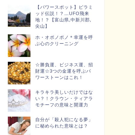
【パワースポット】ピラミ
ッド伝説！？…UFO飛来
地！？【富山県,中新川郡,
尖山】
ホ・オポノポノ＊幸運を呼
ぶ心のクリーニング
☆勝負運、ビジネス運、招
財運☆3つの金運を呼ぶパ
ワーストーンはこれ！
キラキラ美しいだけではな
い？！クラウン・ティアラ
モチーフの意味と開運力
自分が「殺人犯になる夢」
に秘められた意味とは？