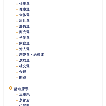
仕事運
健康運
全体運
出世運
勝負運
商売運
学業運
家庭運
対人運
恋愛運・結婚運
成功運
社交運
金運
開運
都道府県
三重県
京都府
佐賀県