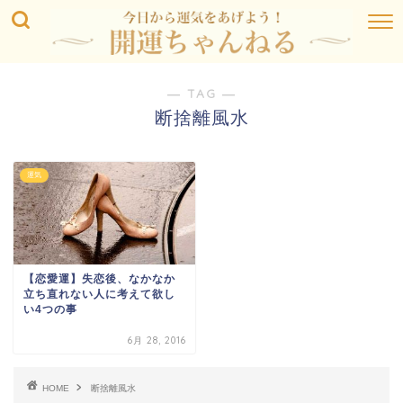
― TAG ―
断捨離風水
運気
【恋愛運】失恋後、なかなか
立ち直れない人に考えて欲し
い4つの事
6月 28, 2016
HOME
断捨離風水