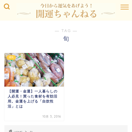
― TAG ―
旬
運気
【開運・金運】一人暮らしの
人必見！買った食材を有効活
用。金運を上げる「自炊性
活」とは
10月 3, 2016