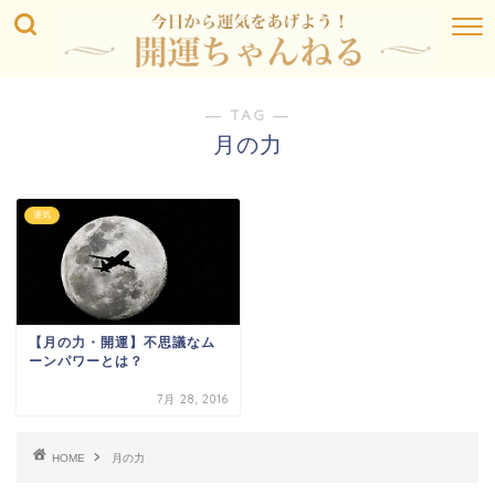
― TAG ―
月の力
運気
【月の力・開運】不思議なム
ーンパワーとは？
7月 28, 2016
HOME
月の力