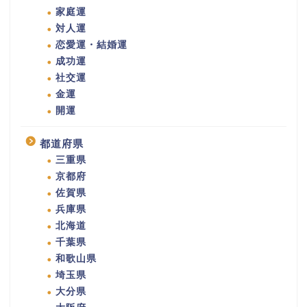
家庭運
対人運
恋愛運・結婚運
成功運
社交運
金運
開運
都道府県
三重県
京都府
佐賀県
兵庫県
北海道
千葉県
和歌山県
埼玉県
大分県