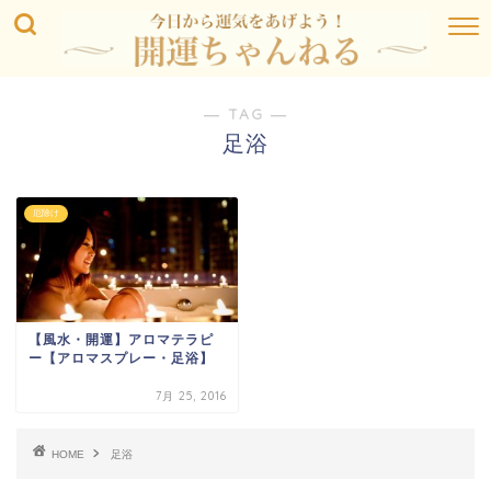
― TAG ―
足浴
厄除け
【風水・開運】アロマテラピ
ー【アロマスプレー・足浴】
7月 25, 2016
HOME
足浴