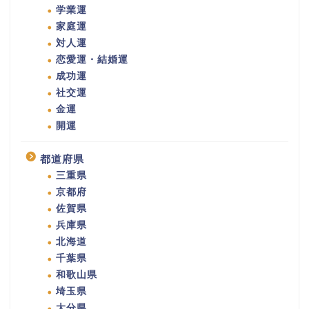
学業運
家庭運
対人運
恋愛運・結婚運
成功運
社交運
金運
開運
都道府県
三重県
京都府
佐賀県
兵庫県
北海道
千葉県
和歌山県
埼玉県
大分県