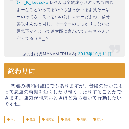
@T_K_kousuke
レベルは全然違うけどうちも同じ
よーなことやってるやつらばっかいるよ笑そーゆ
ーのってさ、良い悪いの前にマナーだよね。信号
無視すんのと同じ。そーゆーのしっかりしないと
運気下がるよって遼太郎に言われてからちゃんと
守ってる（＾_＾）
— ぷまお (@MYNAMEPUMA)
2013年10月11日
終わりに
悪運の期間は誰にでもありますが、普段の行いによ
って悪運の時期を短くしたり軽くしたりすることがで
きます。運気が和悪いときほど落ち着いて行動したい
ですね。
マナー
低迷
嫉妬心
悪運
浪費
行い