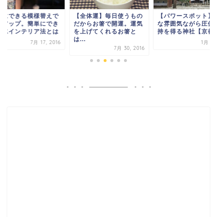
ぐにできる模様替えで
【全体運】毎日使うもの
【パワースポット】
気アップ。簡単にでき
だからお箸で開運。運気
な雰囲気ながら圧倒
風水インテリア法とは
を上げてくれるお箸と
持を得る神社【京都府,
は...
7月 17, 2016
1月 3,
7月 30, 2016