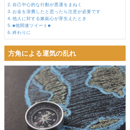
自己中心的な行動が悪運をまねく
お金を浪費したと思ったら注意が必要です
他人に対する嫉妬心が芽生えたとき
■他関連ツイート■
終わりに
方角による運気の乱れ