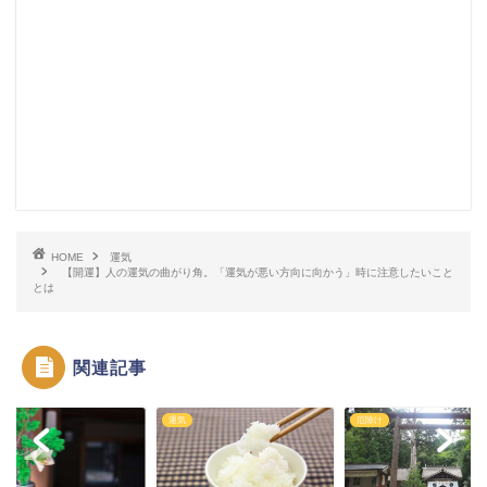
HOME
運気
【開運】人の運気の曲がり角。「運気が悪い方向に向かう」時に注意したいこと
とは
関連記事
運気
厄除け