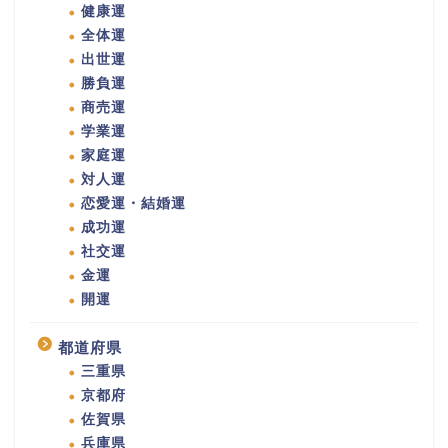
健康運
全体運
出世運
勝負運
商売運
学業運
家庭運
対人運
恋愛運・結婚運
成功運
社交運
金運
開運
都道府県
三重県
京都府
佐賀県
兵庫県