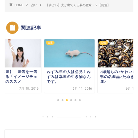
HOME
占い
【夢占い】犬が出てくる夢の意味・２【開運】
関連記事
金運
動物
全体運】 運気を一気
ねずみ年の人は必見！ね
♪縁起もの♪かわいい
変える「イメージチェ
ずみは幸運の生き物なん
県の名産品♪たぬき
ジ」のススメ
です。
運♪
7月 10, 2016
6月 14, 2016
6月 16,