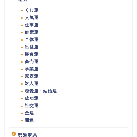
くじ運
人気運
仕事運
健康運
全体運
出世運
勝負運
商売運
学業運
家庭運
対人運
恋愛運・結婚運
成功運
社交運
金運
開運
都道府県