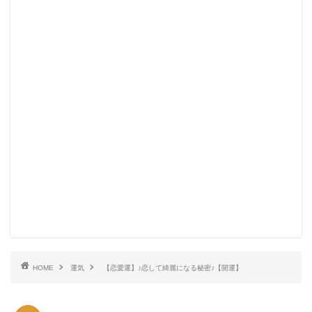
HOME
運気
【恋愛運】♪恋して綺麗になる秘密♪【開運】