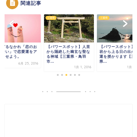
関連記事
三重県
三重県
などるなかれ「恋のお
【パワースポット】人里
【パワースポット】
じない」で恋愛運をア
から隔絶した幽玄な聖な
岩から上る日の出か
プさせよう。
る神域【三重県・鳥羽
運を授かります【三
市...
県...
6月 25, 2016
1月 1, 2016
1月 1,