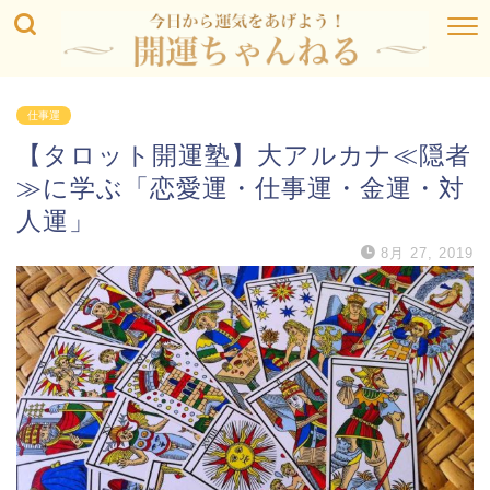
仕事運
【タロット開運塾】大アルカナ≪隠者
≫に学ぶ「恋愛運・仕事運・金運・対
人運」
8月 27, 2019