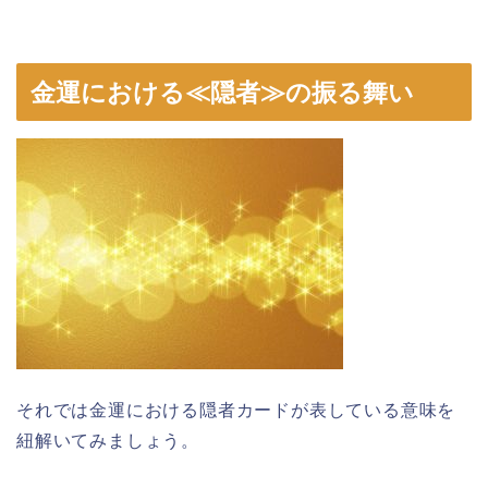
金運における≪隠者≫の振る舞い
それでは金運における隠者カードが表している意味を
紐解いてみましょう。