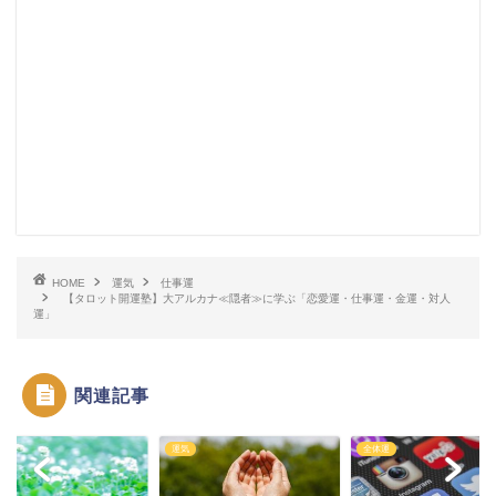
HOME
運気
仕事運
【タロット開運塾】大アルカナ≪隠者≫に学ぶ「恋愛運・仕事運・金運・対人
運」
関連記事
運気
全体運