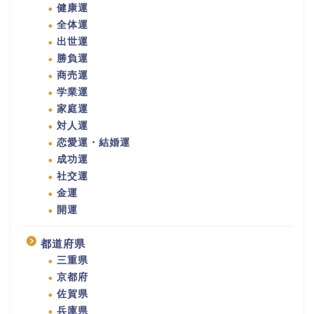
健康運
全体運
出世運
勝負運
商売運
学業運
家庭運
対人運
恋愛運・結婚運
成功運
社交運
金運
開運
都道府県
三重県
京都府
佐賀県
兵庫県