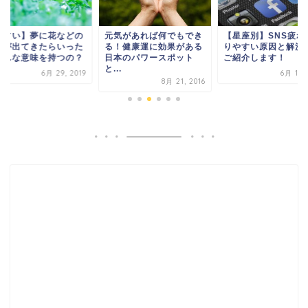
夢占い】夢に花などの
元気があれば何でもでき
【星座別】SNS疲れ
物が出てきたらいった
る！健康運に効果がある
りやすい原因と解決
どんな意味を持つの？
日本のパワースポット
ご紹介します！
と...
6月 29, 2019
6月 12, 
8月 21, 2016