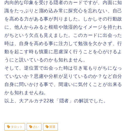
内向的な印象を受ける隠者のカードですが、内面に知
識をたっぷりと溜め込み常に探究心を忘れない、自己
を高める力がある事が判りました。しかしその行動故
に、他人からみると根暗や陰湿的なイメージを持たれ
がちという欠点も見えました。このカードに出会った
時は、自身を高める事に注力して勉強を欠かさず、行
動を起こす時も慎重に思慮深く行うことを心がけるよ
うにと説いているのかも知れません。
そして、逆位置で出会った時は引き篭もりがちになっ
ていないか？思慮や分析が足りているのか？など自分
自身に問いかける事で、間違いに気付くことが出来る
かも知れませんね。
以上、大アルカナ22枚「隠者」の解説でした。
タロット
占い
開運