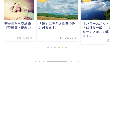
んな夢を見たら♡結婚
「運」は考え方次第で身
【パワースポット】
アップ♡開運・夢占い
に付きます。
さは世界一級！「摩
ルー」とはこの事で
す！...
6月 7, 2016
11月 23, 2015
1月 6,