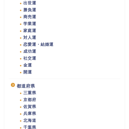
出世運
勝負運
商売運
学業運
家庭運
対人運
恋愛運・結婚運
成功運
社交運
金運
開運
都道府県
三重県
京都府
佐賀県
兵庫県
北海道
千葉県