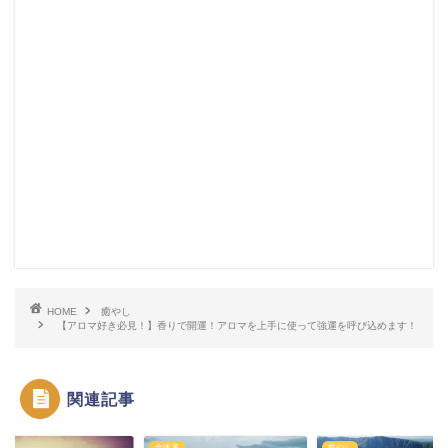
HOME
癒やし
【アロマ好き必見！】香りで開運！アロマを上手に使って強運を呼び込めます！
関連記事
運
全体運
癒やし