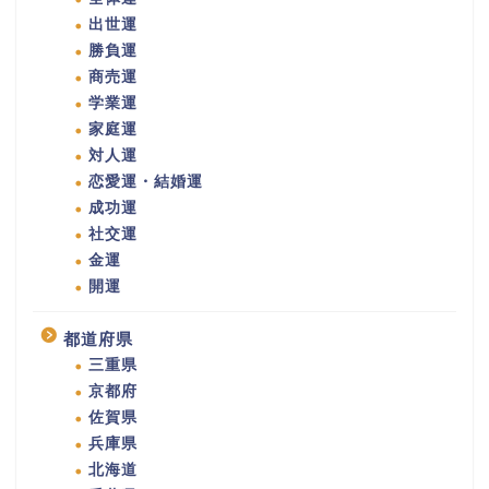
出世運
勝負運
商売運
学業運
家庭運
対人運
恋愛運・結婚運
成功運
社交運
金運
開運
都道府県
三重県
京都府
佐賀県
兵庫県
北海道