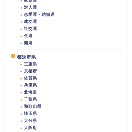
家庭運
対人運
恋愛運・結婚運
成功運
社交運
金運
開運
都道府県
三重県
京都府
佐賀県
兵庫県
北海道
千葉県
和歌山県
埼玉県
大分県
大阪府