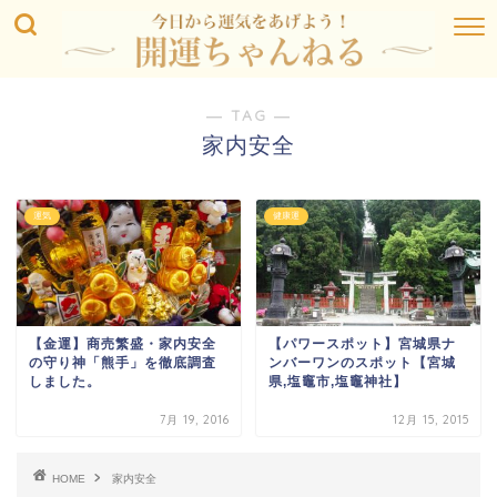
― TAG ―
家内安全
運気
健康運
【金運】商売繁盛・家内安全
【パワースポット】宮城県ナ
の守り神「熊手」を徹底調査
ンバーワンのスポット【宮城
しました。
県,塩竈市,塩竈神社】
7月 19, 2016
12月 15, 2015
HOME
家内安全