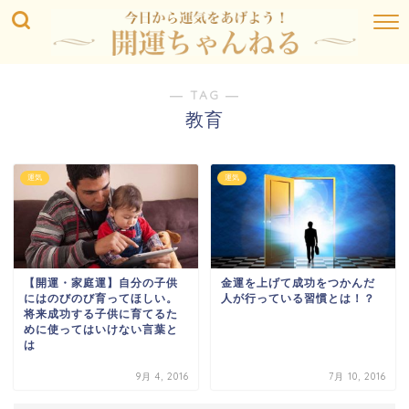
― TAG ―
教育
運気
運気
【開運・家庭運】自分の子供
金運を上げて成功をつかんだ
にはのびのび育ってほしい。
人が行っている習慣とは！？
将来成功する子供に育てるた
めに使ってはいけない言葉と
は
9月 4, 2016
7月 10, 2016