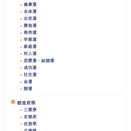
健康運
全体運
出世運
勝負運
商売運
学業運
家庭運
対人運
恋愛運・結婚運
成功運
社交運
金運
開運
都道府県
三重県
京都府
佐賀県
兵庫県