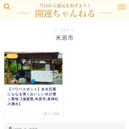
― TAG ―
米原市
癒やし
【パワースポット】名水百選
にもなる清くおいしい水が湧
く聖地【滋賀県,米原市,泉神社
の湧水】
1月 2, 2016