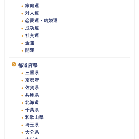
家庭運
対人運
恋愛運・結婚運
成功運
社交運
金運
開運
都道府県
三重県
京都府
佐賀県
兵庫県
北海道
千葉県
和歌山県
埼玉県
大分県