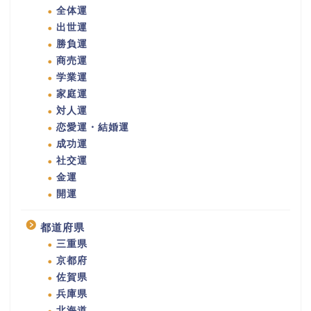
全体運
出世運
勝負運
商売運
学業運
家庭運
対人運
恋愛運・結婚運
成功運
社交運
金運
開運
都道府県
三重県
京都府
佐賀県
兵庫県
北海道