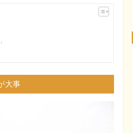
吸」
が大事