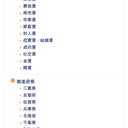
勝負運
商売運
学業運
家庭運
対人運
恋愛運・結婚運
成功運
社交運
金運
開運
都道府県
三重県
京都府
佐賀県
兵庫県
北海道
千葉県