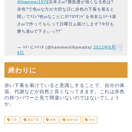
@hammer1974
浜本さω?勝負運が強くなる色は?
赤色?で色ωな方が大切な日に赤色の下着を着ると
聞ぃてﾏｽｯ?色ωなことにｶﾂ?ｶﾂｻﾝﾄﾞを有名なｽﾃｰｷ屋
さωで作ってもらって日曜日ぉ届けします?今日も
勝ち進ωで下さぃっ??ﾞ
— ﾊﾏｰにﾊﾏｯﾀ (@hammernihamatta)
2012年8月
9日
終わりに
赤い下着を着けていると意識しすることで、自分の体
温、代謝などが自然と良くなってきます。これは赤色
の持つパワーと見て間違いないのではないでしょう
か。
下着
勝負下着
巣鴨
新陳代謝
赤色