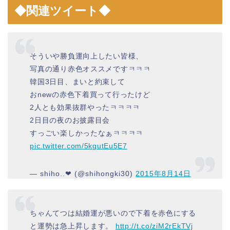
◆関連ツイート◆
そういや勝負運向上したい皆様、
写真の通り赤色オススメですㅋㅋㅋ
韓国3日目、まいと約束して
おnewの赤色下着買って行ったけど
2人とも効果抜群やったㅋㅋㅋㅋ
2日目の夜のお披露目会
すっごい楽しかったなぁㅋㅋㅋㅋ
pic.twitter.com/5kgutEu5E7
— shiho..❤︎ (@shihongki30)
2015年8月14日
ちゃんてつは結婚運が悪いので下着を赤色にする
と運勢は急上昇します。
http://t.co/ziM2rEkTVj