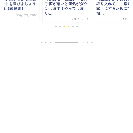
マットを選びましょう
手際が悪いと運気がダウ
取り入れて、「幸運
その2【家庭運】
ンします！やってしま
家」にするためにで
い...
簡...
10月 29, 2016
10月 6, 2016
8月 3, 