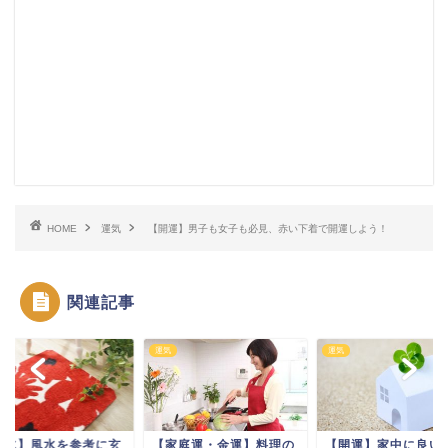
HOME
運気
【開運】男子も女子も必見、赤い下着で開運しよう！
関連記事
運気
運気
風水】風水を参考に玄
【家庭運・金運】料理の
【開運】家中に良い