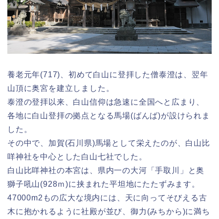
養老元年(717)、初めて白山に登拝した僧泰澄は、翌年
山頂に奥宮を建立しました。
泰澄の登拝以来、白山信仰は急速に全国へと広まり、
各地に白山登拝の拠点となる馬場(ばんば)が設けられま
した。
その中で、加賀(石川県)馬場として栄えたのが、白山比
咩神社を中心とした白山七社でした。
白山比咩神社の本宮は、県内一の大河「手取川」と奥
獅子吼山(928ｍ)に挟まれた平坦地にたたずみます。
47000m2もの広大な境内には、天に向ってそびえる古
木に抱かれるように社殿が並び、御力(みちから)に満ち