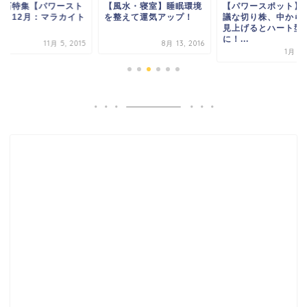
生石特集【パワースト
【風水・寝室】睡眠環境
【パワースポット】
ン】12月：マラカイト
を整えて運気アップ！
議な切り株、中から
見上げるとハート型
に！...
11月 5, 2015
8月 13, 2016
1月 8,