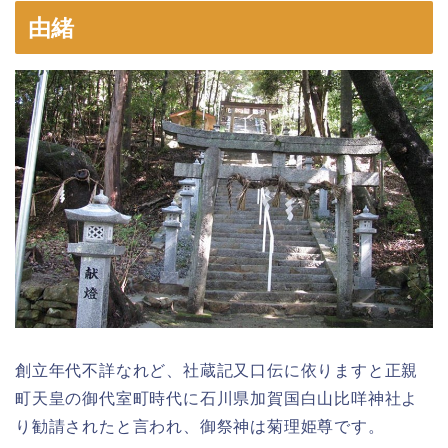
由緒
創立年代不詳なれど、社蔵記又口伝に依りますと正親
町天皇の御代室町時代に石川県加賀国白山比咩神社よ
り勧請されたと言われ、御祭神は菊理姫尊です。