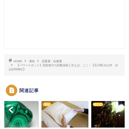
HOME
運気
恋愛運・結婚運
【パワースポット】北陸地方の恋愛成就と言えば、ここ！【石川県,白山市 白
山比咩神社】
関連記事
運気
癒やし