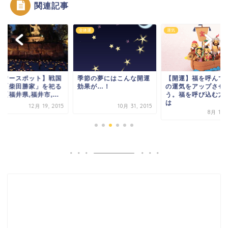
関連記事
運
全体運
運気
パワースポット】戦国
季節の夢にはこんな開運
【開運】福を呼んで
将「柴田勝家」を祀る
効果が…！
の運気をアップさせ
【福井県,福井市,...
う。福を呼び込む方
は
12月 19, 2015
10月 31, 2015
8月 12, 