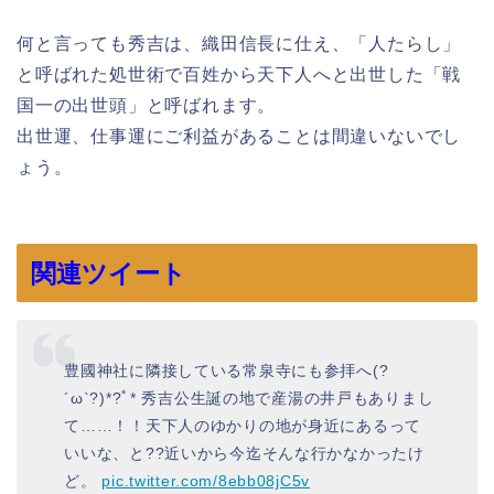
何と言っても秀吉は、織田信長に仕え、「人たらし」
と呼ばれた処世術で百姓から天下人へと出世した「戦
国一の出世頭」と呼ばれます。
出世運、仕事運にご利益があることは間違いないでし
ょう。
関連ツイート
豊國神社に隣接している常泉寺にも参拝へ(?
´ω`?)*?ﾟ* 秀吉公生誕の地で産湯の井戸もありまし
て……！！天下人のゆかりの地が身近にあるって
いいな、と??近いから今迄そんな行かなかったけ
ど。
pic.twitter.com/8ebb08jC5v