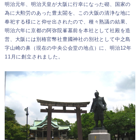
明治元年、明治天皇が大阪に行幸になった砌、国家の
為に大勲労のあった豊太閤を、この大阪の清浄な地に
奉祀する様にと仰せ出されたので、種々熟議の結果、
明治六年に京都の阿弥院峯墓前を本社として社殿を造
営、大阪には別格官幣社豊國神社の別社として中之島
字山崎の鼻（現在の中央公会堂の地点）に、明治12年
11月に創立されました。