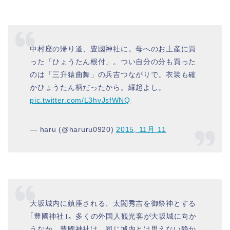
中村座の帰り道、豊國神社に。母へのお土産に買
った「ひょうたん根付」。つい自分の分も買った
のは「三升猿曲舞」の兵吉つながりで。衣装も確
かひょうたん柄だったから。縁起よし。
pic.twitter.com/L3hvJsfWNQ
— haru (@haruru0920)
2015, 11月 11
大坂城内に鎮座される、太閤秀吉を御祭神とする
｢豊國神社｣。多くの外国人観光客が大坂城に向か
うなか、豊國神社は、同じ城内とは思えない静か