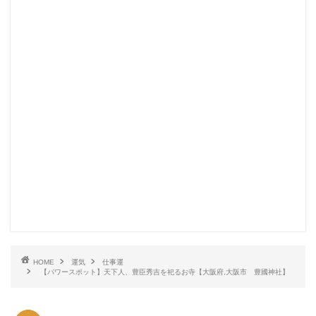
HOME
運気
仕事運
【パワースポット】天下人、豊臣秀吉を祀るお寺【大阪府,大阪市 豊國神社】