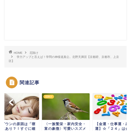
HOME
厄除け
学力アップと言えば！学問の神様道真公。北野天満宮【京都府、京都市、上京
区】
関連記事
け
運気
厄除け
一族繁栄・家内安全・
【金運・仕事運・恋愛
縁起のいい動物の置
の象徴〉可愛いスズメ
運】☆「２４」は金持ち
置いて運気上昇しよ