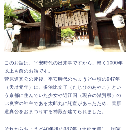
このお話は、平安時代の出来事ですから、軽く1000年
以上も前のお話です。
菅原道真公の死後、平安時代のちょうど中頃の947年
（天暦元年）に、多治比文子（たじひのあやこ）とい
う京都に住んでいた少女や近江国（現在の滋賀県）の
比良宮の神主である太郎丸に託宣があったため、菅原
道真公をおまつりする神殿が建てられました。
それからちょうど40年後の987年（永延元年）、国家