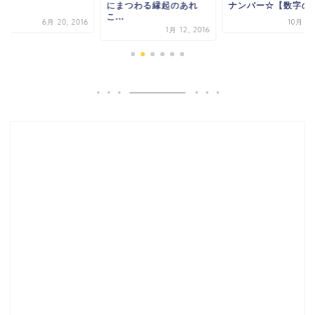
まつわる縁起のあれ
ナンバー☆【数字の力】
.
10月 9, 2016
6月 18,
1月 12, 2016