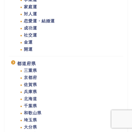
家庭運
対人運
恋愛運・結婚運
成功運
社交運
金運
開運
都道府県
三重県
京都府
佐賀県
兵庫県
北海道
千葉県
和歌山県
埼玉県
大分県