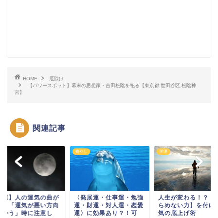
HOME
厄除け
【パワースポット】幕末の思想家・吉田松陰を祀る【東京都,世田谷区,松陰神
宮】
関連記事
癒やし
開運
開運】人の運気の曲が
〈発展運・仕事運・勉強
人生が変わる！？【
角。「運気が悪い方向
運・財運・対人運・恋愛
らめない力】を付け
向かう」時に注意し
運〉に効果あり？！可
気の底上げ術