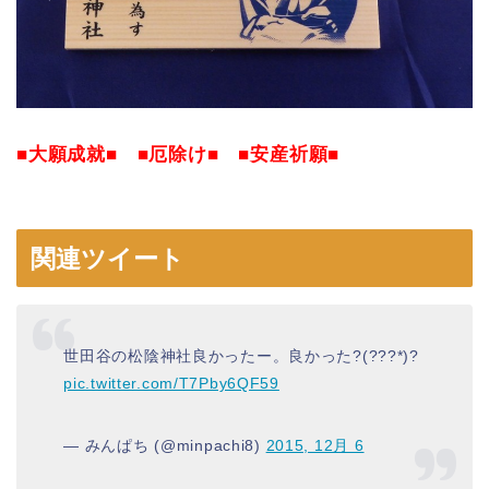
■大願成就■ ■厄除け■ ■安産祈願■
関連ツイート
世田谷の松陰神社良かったー。良かった?(???*)?
pic.twitter.com/T7Pby6QF59
— みんぱち (@minpachi8)
2015, 12月 6