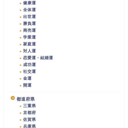
健康運
全体運
出世運
勝負運
商売運
学業運
家庭運
対人運
恋愛運・結婚運
成功運
社交運
金運
開運
都道府県
三重県
京都府
佐賀県
兵庫県