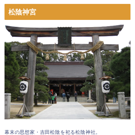
松陰神宮
幕末の思想家・吉田松陰を祀る松陰神社。