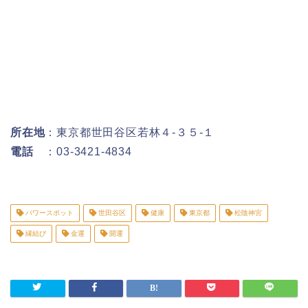
所在地
：東京都世田谷区若林４-３５-１
電話
：03-3421-4834
パワースポット
世田谷区
健康
東京都
松陰神宮
縁結び
金運
開運