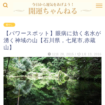
癒やし
【パワースポット】眼病に効く名水が
湧く神域の山【石川県，七尾市,赤蔵
山】
12月 28, 2015
/
1月 13, 2016