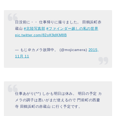
日没前に・・ 仕事帰りに撮りました。 田鶴浜町赤
蔵山
#北陸写真部
#ファインダー越しの私の世界
pic.twitter.com/82oK9dKM8B
— もじ＠カメラ故障中。 (@mojicamera)
2015,
11月 11
仕事あがり(^^) しかも明日は休み。 明日の予定 カ
メラの調子は悪いがまだ使えるので 門前町の西慶
寺 田鶴浜町の赤蔵山 に行く予定です。