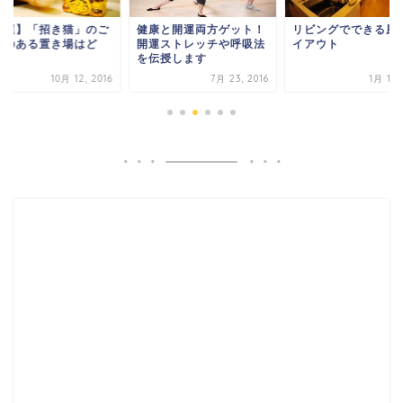
金運】「招き猫」のご
健康と開運両方ゲット！
リビングでできる風
益のある置き場はど
開運ストレッチや呼吸法
イアウト
？
を伝授します
10月 12, 2016
7月 23, 2016
1月 17,