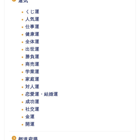
運気
くじ運
人気運
仕事運
健康運
全体運
出世運
勝負運
商売運
学業運
家庭運
対人運
恋愛運・結婚運
成功運
社交運
金運
開運
都道府県