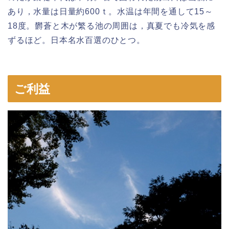
あり，水量は日量約600ｔ。水温は年間を通して15～
18度。欝蒼と木が繁る池の周囲は，真夏でも冷気を感
ずるほど。日本名水百選のひとつ。
ご利益