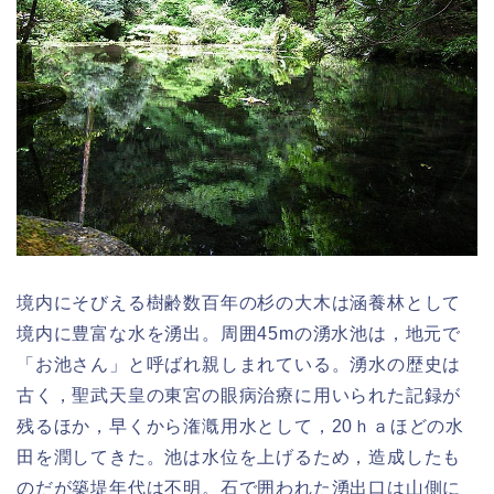
境内にそびえる樹齢数百年の杉の大木は涵養林として
境内に豊富な水を湧出。周囲45mの湧水池は，地元で
「お池さん」と呼ばれ親しまれている。湧水の歴史は
古く，聖武天皇の東宮の眼病治療に用いられた記録が
残るほか，早くから潅漑用水として，20ｈａほどの水
田を潤してきた。池は水位を上げるため，造成したも
のだが築堤年代は不明。石で囲われた湧出口は山側に