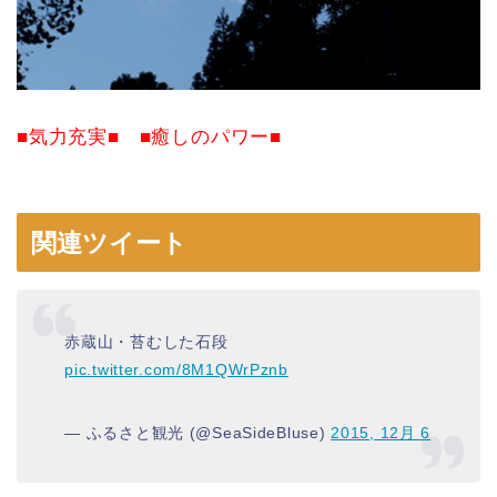
■気力充実■ ■癒しのパワー■
関連ツイート
赤蔵山・苔むした石段
pic.twitter.com/8M1QWrPznb
— ふるさと観光 (@SeaSideBluse)
2015, 12月 6