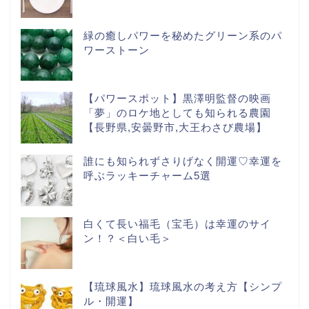
緑の癒しパワーを秘めたグリーン系のパ
ワーストーン
【パワースポット】黒澤明監督の映画
「夢」のロケ地としても知られる農園
【長野県,安曇野市,大王わさび農場】
誰にも知られずさりげなく開運♡幸運を
呼ぶラッキーチャーム5選
白くて長い福毛（宝毛）は幸運のサイ
ン！？＜白い毛＞
【琉球風水】琉球風水の考え方【シンプ
ル・開運】