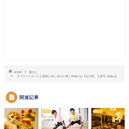
HOME
癒やし
【パワースポット】眼病に効く名水が湧く神域の山【石川県，七尾市,赤蔵山】
関連記事
運気
癒やし