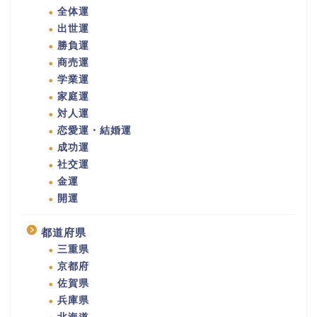
全体運
出世運
勝負運
商売運
学業運
家庭運
対人運
恋愛運・結婚運
成功運
社交運
金運
開運
都道府県
三重県
京都府
佐賀県
兵庫県