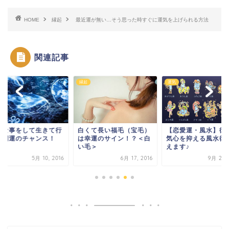
HOME
縁起
最近運が無い…そう思った時すぐに運気を上げられる方法
関連記事
縁起
運気
きな事をして生きて行
白くて長い福毛（宝毛）
【恋愛運・風水】彼
＝開運のチャンス！
は幸運のサイン！？＜白
気心を抑える風水術
い毛＞
えます♪
5月 10, 2016
6月 17, 2016
9月 27, 