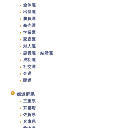
全体運
出世運
勝負運
商売運
学業運
家庭運
対人運
恋愛運・結婚運
成功運
社交運
金運
開運
都道府県
三重県
京都府
佐賀県
兵庫県