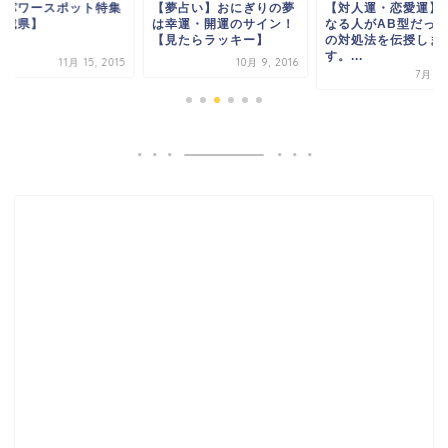
選パワースポット特集
【夢占い】おにぎりの夢
【対人運・恋愛運】
宮城県】
は幸運・開運のサイン！
なる人がAB型だっ
【見たらラッキー】
の対処法を伝授しま
す。...
11月 15, 2015
10月 9, 2016
7月 1,