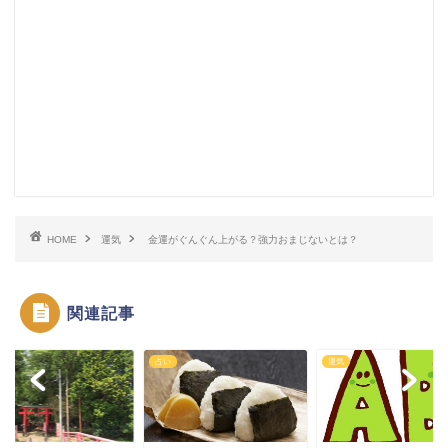
HOME
運気
金運がぐんぐん上がる？強力おまじないとは？
関連記事
運
占い
運気