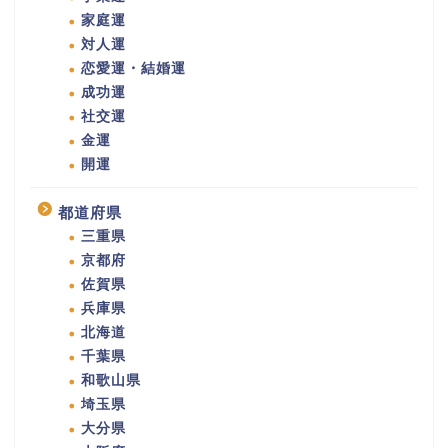
家庭運
対人運
恋愛運・結婚運
成功運
社交運
金運
開運
都道府県
三重県
京都府
佐賀県
兵庫県
北海道
千葉県
和歌山県
埼玉県
大分県