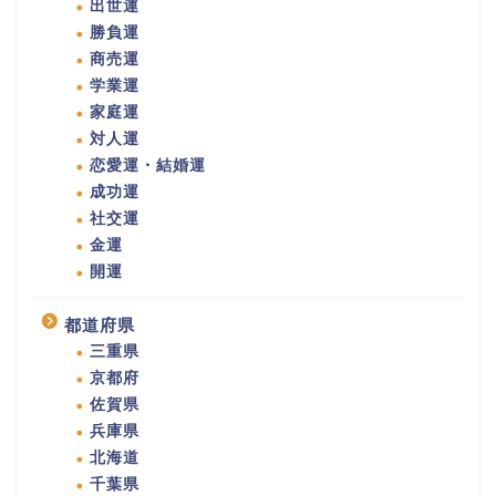
出世運
勝負運
商売運
学業運
家庭運
対人運
恋愛運・結婚運
成功運
社交運
金運
開運
都道府県
三重県
京都府
佐賀県
兵庫県
北海道
千葉県