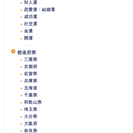
対人運
恋愛運・結婚運
成功運
社交運
金運
開運
都道府県
三重県
京都府
佐賀県
兵庫県
北海道
千葉県
和歌山県
埼玉県
大分県
大阪府
奈良県