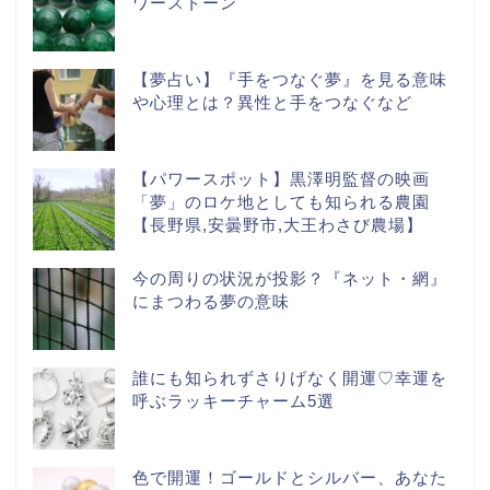
ワーストーン
【夢占い】『手をつなぐ夢』を見る意味
や心理とは？異性と手をつなぐなど
【パワースポット】黒澤明監督の映画
「夢」のロケ地としても知られる農園
【長野県,安曇野市,大王わさび農場】
今の周りの状況が投影？『ネット・網』
にまつわる夢の意味
誰にも知られずさりげなく開運♡幸運を
呼ぶラッキーチャーム5選
色で開運！ゴールドとシルバー、あなた