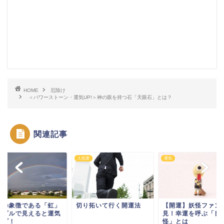
HOME
厄除け
＜パワーストーン・運気UP!＞神の眼を持つ石「天眼石」とは？
関連記事
し
人気運
運気
運の象徴である「虹」
切り拓いて行く開運法
【開運】妖怪ファン
ダブルで見えると運気
見！幸運を呼ぶ「良
ップ！
怪」とは