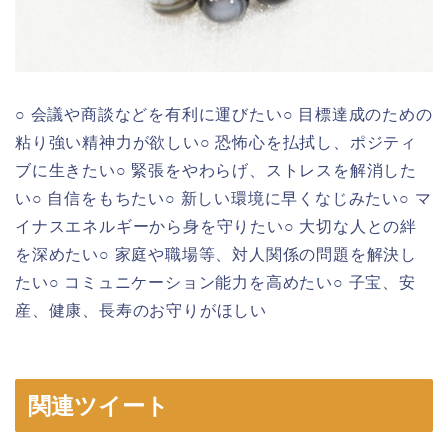
○ 会議や商談などを有利に運びたい○ 目標達成のための
粘り強い精神力が欲しい○ 恐怖心を払拭し、ポジティ
ブに生きたい○ 緊張をやわらげ、ストレスを解消した
い○ 自信をもちたい○ 新しい環境に早くなじみたい○ マ
イナスエネルギーから身を守りたい○ 大切な人との絆
を深めたい○ 家庭や職場等、対人関係の問題を解決し
たい○ コミュニケーション能力を高めたい○ 子宝、安
産、健康、長寿のお守りがほしい
関連ツイート