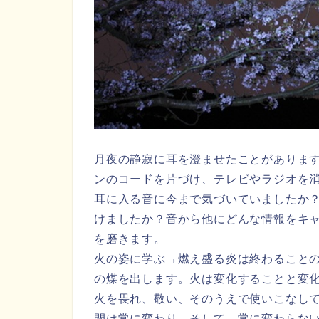
月夜の静寂に耳を澄ませたことがありま
ンのコードを片づけ、テレビやラジオを
耳に入る音に今まで気づいていましたか
けましたか？音から他にどんな情報をキ
を磨きます。
火の姿に学ぶ→燃え盛る炎は終わること
の煤を出します。火は変化することと変
火を畏れ、敬い、そのうえで使いこなし
間は常に変わり、そして、常に変わらな