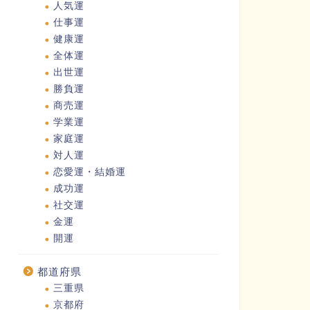
人気運
仕事運
健康運
全体運
出世運
勝負運
商売運
学業運
家庭運
対人運
恋愛運・結婚運
成功運
社交運
金運
開運
都道府県
三重県
京都府