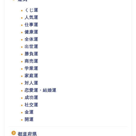
くじ運
人気運
仕事運
健康運
全体運
出世運
勝負運
商売運
学業運
家庭運
対人運
恋愛運・結婚運
成功運
社交運
金運
開運
都道府県