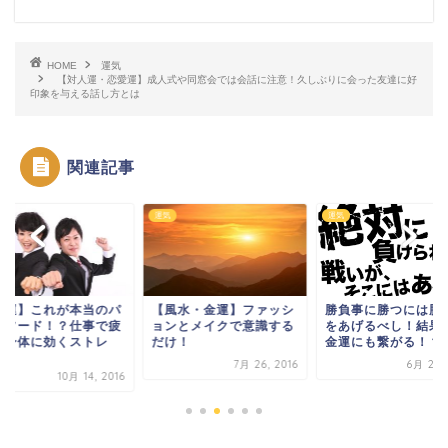
HOME
運気
【対人運・恋愛運】成人式や同窓会では会話に注意！久しぶりに会った友達に好
印象を与える話し方とは
関連記事
運気
運気
開運】これが本当のパ
【風水・金運】ファッシ
勝負事に勝つには勝
ーフード！？仕事で疲
ョンとメイクで意識する
をあげるべし！結果
た身体に効くストレ
だけ！
金運にも繋がる！？
.
7月 26, 2016
6月 27, 
10月 14, 2016