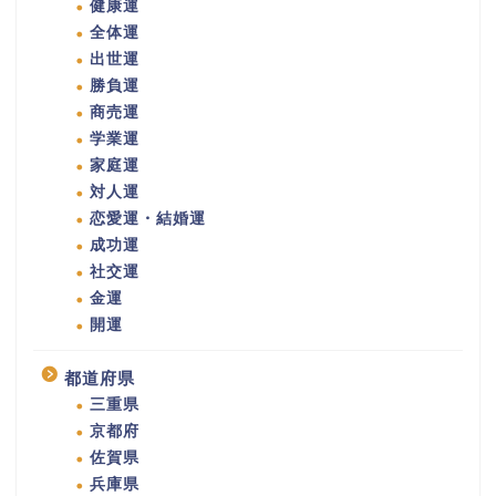
健康運
全体運
出世運
勝負運
商売運
学業運
家庭運
対人運
恋愛運・結婚運
成功運
社交運
金運
開運
都道府県
三重県
京都府
佐賀県
兵庫県