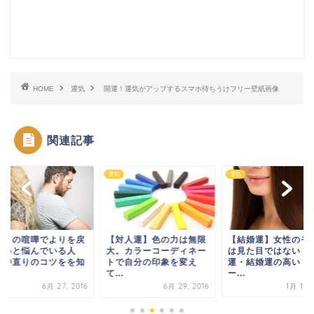
HOME
運気
開運！運気がアップするスマホ待ちうけフリー壁紙画像
関連記事
運気
運気
人との喧嘩でよりを戻
【対人運】色の力は無限
【結婚運】女性のモ
たいと悩んでいる人
大。カラーコーディネー
は見た目ではない！
、仲直りのコツをを知
トで自分の印象を変え
運・結婚運の高い「
.
て...
ー...
6月 27, 2016
6月 29, 2016
1月 15, 