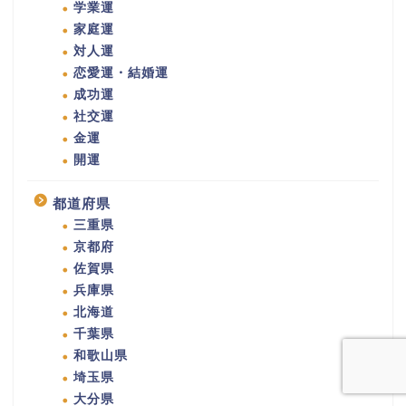
学業運
家庭運
対人運
恋愛運・結婚運
成功運
社交運
金運
開運
都道府県
三重県
京都府
佐賀県
兵庫県
北海道
千葉県
和歌山県
埼玉県
大分県