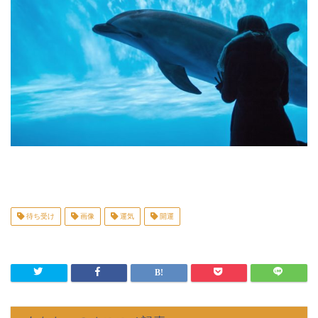
待ち受け
画像
運気
開運