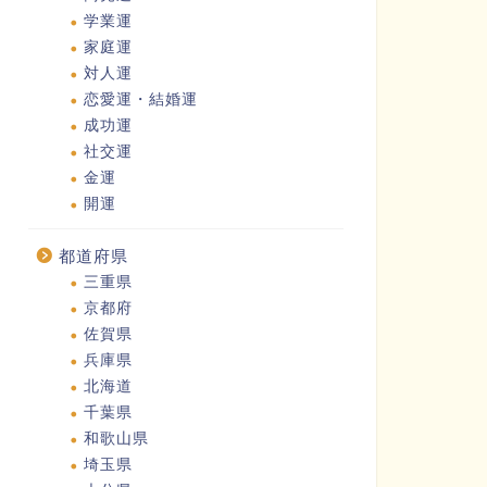
学業運
家庭運
対人運
恋愛運・結婚運
成功運
社交運
金運
開運
都道府県
三重県
京都府
佐賀県
兵庫県
北海道
千葉県
和歌山県
埼玉県