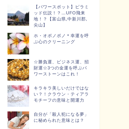
【パワースポット】ピラミ
ッド伝説！？…UFO飛来
地！？【富山県,中新川郡,
尖山】
ホ・オポノポノ＊幸運を呼
ぶ心のクリーニング
☆勝負運、ビジネス運、招
財運☆3つの金運を呼ぶパ
ワーストーンはこれ！
キラキラ美しいだけではな
い？！クラウン・ティアラ
モチーフの意味と開運力
自分が「殺人犯になる夢」
に秘められた意味とは？