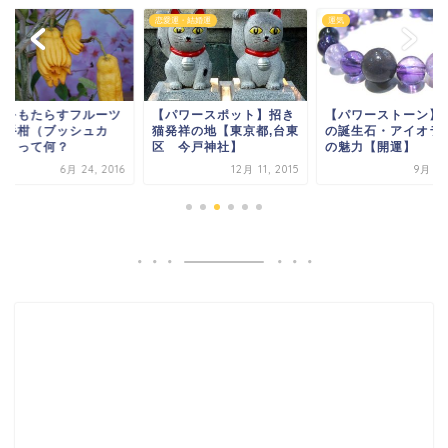
恋愛運・結婚運
運気
運をもたらすフルーツ
【パワースポット】招き
【パワーストーン】
仏手柑（ブッシュカ
猫発祥の地【東京都,台東
の誕生石・アイオラ
）」って何？
区 今戸神社】
の魅力【開運】
6月 24, 2016
12月 11, 2015
9月 7, 