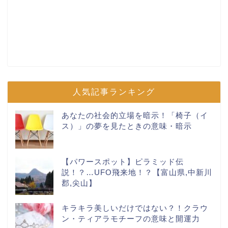
人気記事ランキング
あなたの社会的立場を暗示！「椅子（イ
ス）」の夢を見たときの意味・暗示
【パワースポット】ピラミッド伝
説！？…UFO飛来地！？【富山県,中新川
郡,尖山】
キラキラ美しいだけではない？！クラウ
ン・ティアラモチーフの意味と開運力