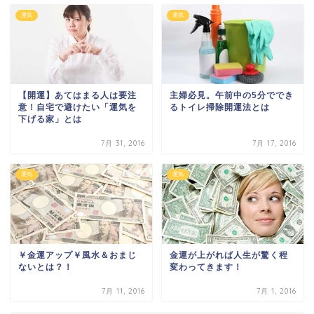
運気
運気
【開運】あてはまる人は要注
主婦必見。午前中の5分ででき
意！自宅で避けたい「運気を
るトイレ掃除開運法とは
下げる家」とは
7月 31, 2016
7月 17, 2016
運気
運気
￥金運アップ￥風水＆おまじ
金運が上がれば人生が驚く程
ないとは？！
変わってきます！
7月 11, 2016
7月 1, 2016