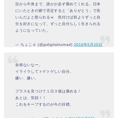
目から中身まで、誰かが必ず褒めてくれる。日本
にいたときの癖で否定すると「ありがとう」で良
いんだよと怒られるｗ 気付けば前よりずっと自
分を好きになって、ずっと自分らしく生きられる
ようになっていた。
— ちょこ☺︎ (@jpdigitalnomad)
2016年5月25日
余裕ないなー。
イライラしてトゲトゲしい自分。
嫌い、嫌い。
プラスを見つけて１日３個は褒める！
あとは、笑顔！！
これをキープするのが今の目標。