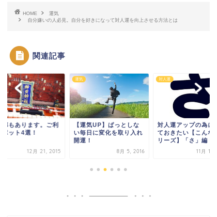
HOME
運気
自分嫌いの人必見。自分を好きになって対人運を向上させる方法とは
関連記事
運
運気
対人運
京都もあります。ご利
【運気UP】ぱっとしな
対人運アップの為に
スポット4選！
い毎日に変化を取り入れ
ておきたい【こんな
開運！
リーズ】「さ」編
12月 21, 2015
8月 5, 2016
11月 17,