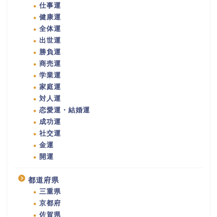
仕事運
健康運
全体運
出世運
勝負運
商売運
学業運
家庭運
対人運
恋愛運・結婚運
成功運
社交運
金運
開運
都道府県
三重県
京都府
佐賀県