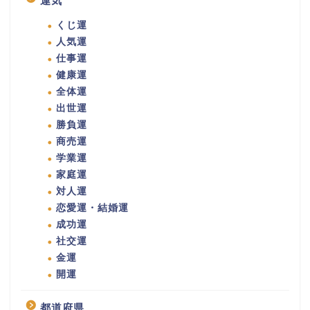
運気
くじ運
人気運
仕事運
健康運
全体運
出世運
勝負運
商売運
学業運
家庭運
対人運
恋愛運・結婚運
成功運
社交運
金運
開運
都道府県