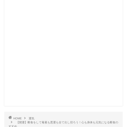
HOME
運気
【開運】断食をして毒素も悪運も全て出し切ろう！心も身体も元気になる断食の
すすめ