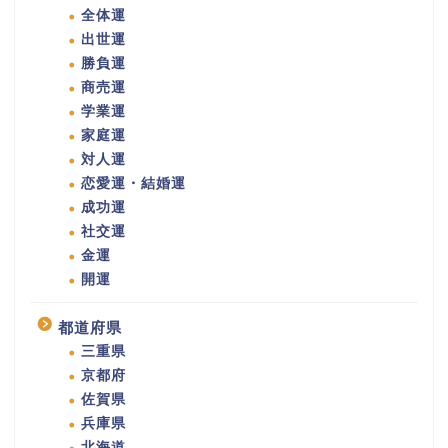
全体運
出世運
勝負運
商売運
学業運
家庭運
対人運
恋愛運・結婚運
成功運
社交運
金運
開運
都道府県
三重県
京都府
佐賀県
兵庫県
北海道