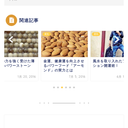
関連記事
し
運気
運気
地の力を強く受けた薄
金運、健康運を向上させ
風水を取り入れたフ
色のパワーストーン
るパワーフード「アーモ
ション開運術！
ンド」の実力とは
1月 20, 2016
7月 5, 2016
6月 19,