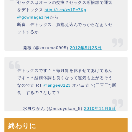
セックスはオーラの交換？セックス断捨離で運気
をデトックス
http://t.co/xs1Pe7Kp
@gowmagazine
から
断食…デトックス…負抱え込んでっからなぁリセ
ットするか！
— 発破 (@kazuma0905)
2012年5月25日
デトックスです＾＾毎月胃を休ませてあげてるん
です＾＾結構体調も良くなって運気も上がるそう
なので☆ RT
@angee0123
オハヨ☆ヽ(⌒▽⌒*)断
食…するの？なして？
— 水ヨウかん (@mizuyokan_8)
2010年11月6日
終わりに