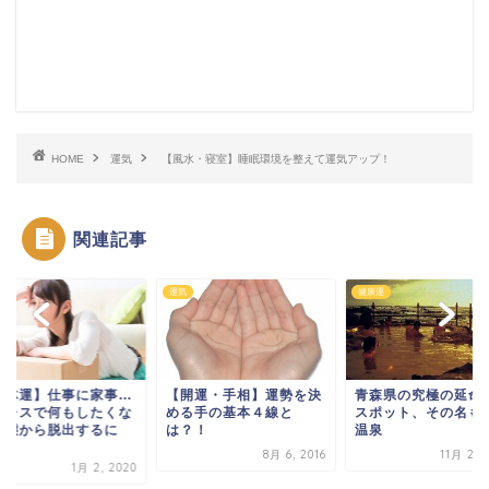
HOME
運気
【風水・寝室】睡眠環境を整えて運気アップ！
関連記事
健康運
運気
開運・手相】運勢を決
青森県の究極の延命長寿
【健康運・恋愛運】
る手の基本４線と
スポット、その名も〇〇
ロリーなのに栄養満
？！
温泉
点！？美容要素がた
ん詰...
8月 6, 2016
11月 26, 2015
9月 19,