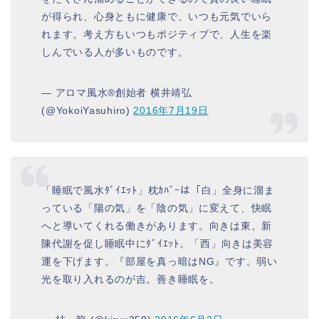
が得られ、心身ともに健康で、いつも元気でいら
れます。考え方もいつもポジティブで、人生を楽
しんでいる人が多いものです。
— アロマ風水®創始者 横井靖弘
(@YokoiYasuhiro)
2016年7月19日
「睡眠で風水ﾀﾞｲｴｯﾄ」枕ｶﾊﾞｰは「白」全身に溜ま
っている「陽の気」を「陰の気」に変えて、快眠
へと導いてくれる働きがあります。向きは東。新
陳代謝を促し睡眠中にﾀﾞｲｴｯﾄ。「西」向きは美容
運を下げます。『部屋を真っ暗はNG』です。弱い
光を取り入れるのが吉。善き睡眠を。