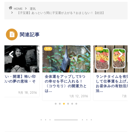
HOME
運気
【子宝運】あっという間に子宝運が上がる？おまじない！【妊活】
関連記事
長寿
運気
夢占い・開運】怖い印
全体運をアップして5つ
ランチタイムを有効
・思いの夢の意味・そ
の幸せを手に入れる！
して仕事運を上げよ
〈コウモリ〉の開運力と
お昼休みの有効活用
は...
法...
9月 18, 2016
1月 12, 2016
7月 9, 