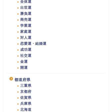
全体運
出世運
勝負運
商売運
学業運
家庭運
対人運
恋愛運・結婚運
成功運
社交運
金運
開運
都道府県
三重県
京都府
佐賀県
兵庫県
北海道