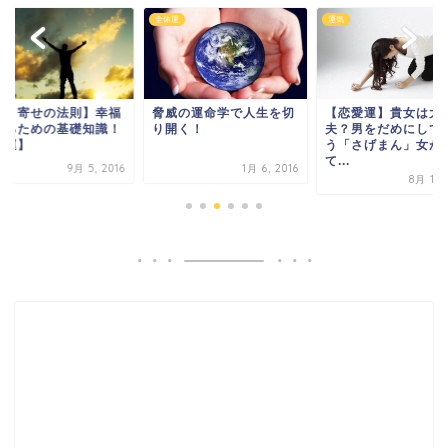
全体運
運気
引き寄せの法則】幸福
脅威の運命学で人生を切
【恋愛運】貴女は大
なるための基礎知識！
り開く！
夫？男をだめにして
開運】
う「さげまん」女が
て...
9月 5, 2016
1月 6, 2016
8月 15,