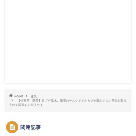
HOME
運気
【仕事運・開運】超プチ風水。職場のデスクでできるプチ風水でよい運気を取り
入れて開運する方法とは
関連記事