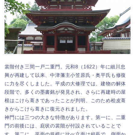
裳階付き三間一戸二重門。元和8（1622）年に細川忠
興が再建して以来、中津藩主小笠原氏・奥平氏も修復
に力を尽くしました。平成の大修理では、建物の解体
段階で、多くの墨書銘が発見され、さらに再建時の屋
根はこけら葺きであったことが判明、このため桧皮葺
きからこけら葺きに復元されました。
神門には三つの大きな特徴があります。第一に、二重
門の前後には、庇状の裳階が付設されていることで
す。第二に、平面の規模に比べ立面は縦長で、側面か