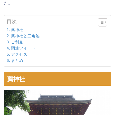
た。
目次
薦神社
薦神社と三角池
ご利益
関連ツイート
アクセス
まとめ
薦神社