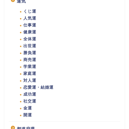
運気
くじ運
人気運
仕事運
健康運
全体運
出世運
勝負運
商売運
学業運
家庭運
対人運
恋愛運・結婚運
成功運
社交運
金運
開運
都道府県