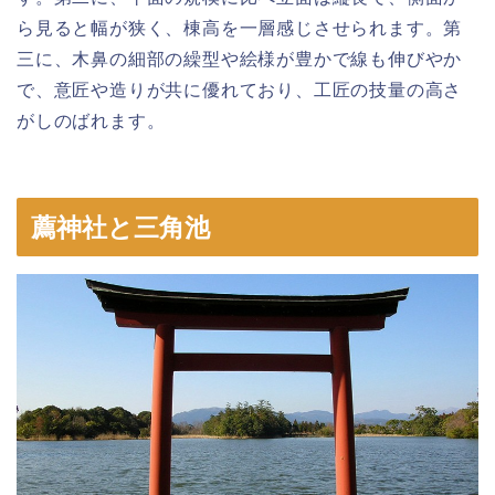
ら見ると幅が狭く、棟高を一層感じさせられます。第
三に、木鼻の細部の繰型や絵様が豊かで線も伸びやか
で、意匠や造りが共に優れており、工匠の技量の高さ
がしのばれます。
薦神社と三角池