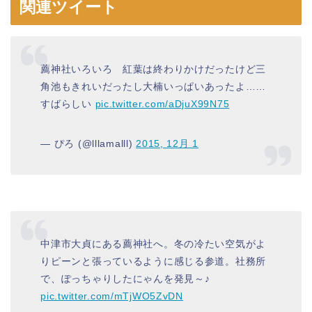
関連ツイート
薦神社いろいろ 紅葉は終わりかけだったけど三
角池もきれいだったし大楠いっぱいあったよ……
すばらしい
pic.twitter.com/aDjuX99N75
— ぴろ (@lllamalll)
2015, 12月 1
中津市大貞にある薦神社へ。冬の冷たい空気がよ
りピーンと張っているように感じる参道。社務所
で、ぽっちゃりしたにゃんを発見～♪
pic.twitter.com/mTjWO5ZvDN