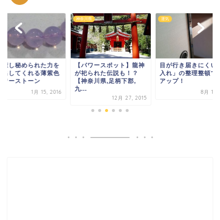
し
神奈川県
運気
を癒し秘められた力を
【パワースポット】龍神
目が行き届きにくい
き出してくれる薄紫色
が祀られた伝説も！？
入れ」の整理整頓で
パワーストーン
【神奈川県,足柄下郡,
アップ！
九...
1月 15, 2016
8月 16,
12月 27, 2015