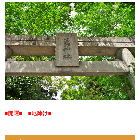
■開運■ ■厄除け
■