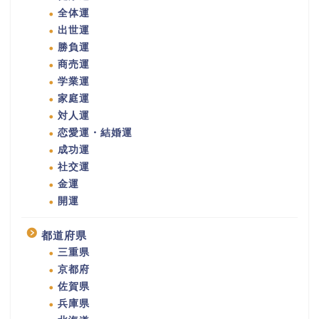
全体運
出世運
勝負運
商売運
学業運
家庭運
対人運
恋愛運・結婚運
成功運
社交運
金運
開運
都道府県
三重県
京都府
佐賀県
兵庫県