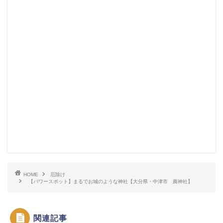
HOME
厄除け
【パワースポット】まるでお城のような神社【大分県・中津市 薦神社】
関連記事