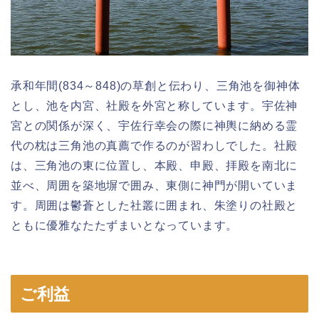
承和年間(834～848)の草創と伝わり、三角池を御神体
とし、池を内宮、社殿を外宮と称しています。宇佐神
宮との関係が深く、宇佐行幸会の際に神輿に納める霊
代の枕は三角池の真薦で作るのが習わしでした。社殿
は、三角池の東に位置し、本殿、申殿、拝殿を南北に
並べ、周囲を築地塀で囲み、東側に神門が開いていま
す。周囲は鬱蒼とした社叢に囲まれ、朱塗りの社殿と
ともに優雅なたたずまいとなっています。
ご利益