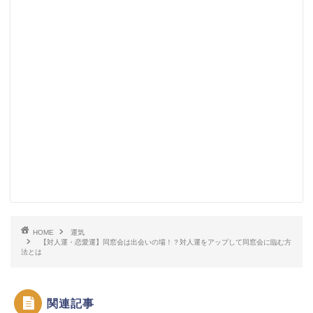
HOME
運気
【対人運・恋愛運】同窓会は出会いの場！？対人運をアップして同窓会に臨む方
法とは
関連記事