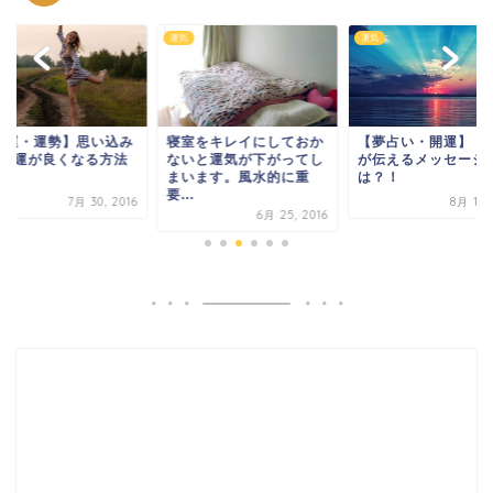
運気
運気
開運・運勢】思い込み
寝室をキレイにしておか
【夢占い・開運】「
×！運が良くなる方法
ないと運気が下がってし
が伝えるメッセージ
て？
まいます。風水的に重
は？！
要...
7月 30, 2016
8月 15,
6月 25, 2016