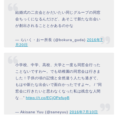
結婚式の二次会とかだいたい同じグループの同窓
会ちっくになるんだけど、あそこで新たな出会い
が創出されることとかあるのかな
— らいく・おー所長 (@bokura_guda)
2016年7
月20日
小学校、中学、高校、大学と一度も同窓会行った
ことないですわ〜。でも幼稚園の同窓会は行きま
した！子供の頃の記憶と全然違う人たち過ぎて、
もはや新たな出会いで面白かったですよ〜。 / “同
窓会に行きたいと思わなくなった私は残念な人間
な…”
https://t.co/ECjOPefugB
— Akisane Yuu (@saneyuu)
2016年7月10日