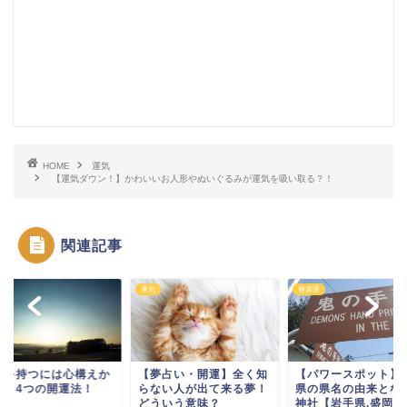
HOME
運気
【運気ダウン！】かわいいお人形やぬいぐるみが運気を吸い取る？！
関連記事
運
運気
健康運
運を持つには心構えか
【夢占い・開運】全く知
【パワースポット】
！？4つの開運法！
らない人が出て来る夢！
県の県名の由来とな
どういう意味？
神社【岩手県,盛岡市,.