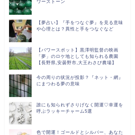
ワーストーン
【夢占い】『手をつなぐ夢』を見る意味
や心理とは？異性と手をつなぐなど
【パワースポット】黒澤明監督の映画
「夢」のロケ地としても知られる農園
【長野県,安曇野市,大王わさび農場】
今の周りの状況が投影？『ネット・網』
にまつわる夢の意味
誰にも知られずさりげなく開運♡幸運を
呼ぶラッキーチャーム5選
色で開運！ゴールドとシルバー、あなた