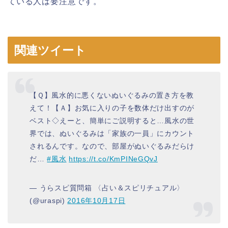
ている人は要注意です。
関連ツイート
【Ｑ】風水的に悪くないぬいぐるみの置き方を教
えて！【Ａ】お気に入りの子を数体だけ出すのが
ベスト◇えーと、簡単にご説明すると…風水の世
界では、ぬいぐるみは「家族の一員」にカウント
されるんです。なので、部屋がぬいぐるみだらけ
だ…
#風水
https://t.co/KmPINeGQvJ
— うらスピ質問箱 〈占い＆スピリチュアル〉
(@uraspi)
2016年10月17日